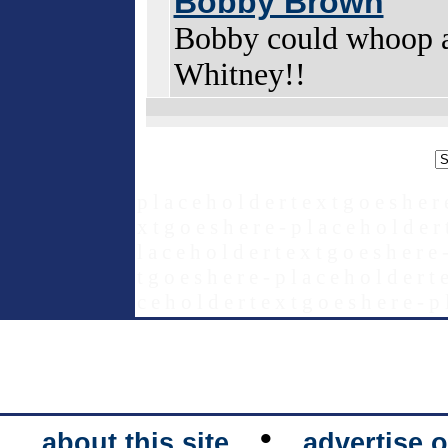
Bobby Brown
Bobby could whoop an
Whitney!!
p l a c e h o l d e r t e x t g o e s h e r 
x t g o e s h e r e - p l a c e h o l d e r 
l a c e h o l d e r t e x t g o e s h e r e 
t g o e s h e r e - p l a c e h o l d e r t 
c e h o l d e r t e x t g o e s h e r e - p 
•
about this site
advertise o