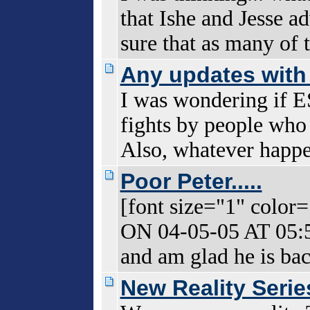
that Ishe and Jesse a
sure that as many of t
Any updates with
I was wondering if E
fights by people who
Also, whatever happ
Poor Peter.....
[font size="1" col
ON 04-05-05 AT 05:52
and am glad he is back.
New Reality Serie