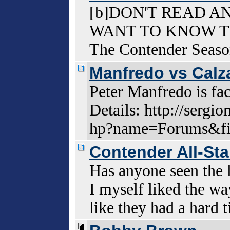
[b]DON'T READ A
WANT TO KNOW THE
The Contender Seaso
Manfredo vs Calz
Peter Manfredo is fa
Details: http://sergi
hp?name=Forums&fi
Contender All-St
Has anyone seen the 
I myself liked the wa
like they had a hard t