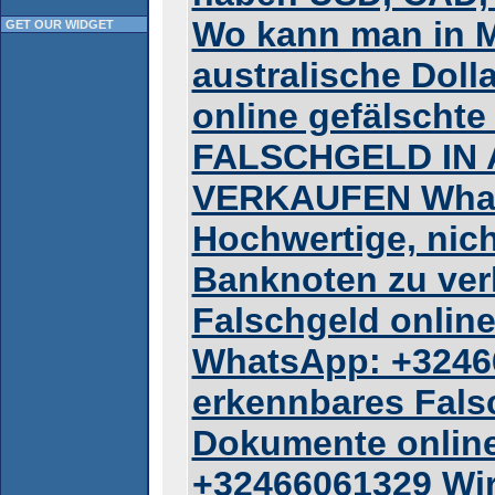
Wo kann man in M
GET OUR WIDGET
australische Doll
online gefälschte
FALSCHGELD IN
VERKAUFEN What
Hochwertige, nic
Banknoten zu ver
Falschgeld onlin
WhatsApp: +32466
erkennbares Falsc
Dokumente onlin
+32466061329 Wir