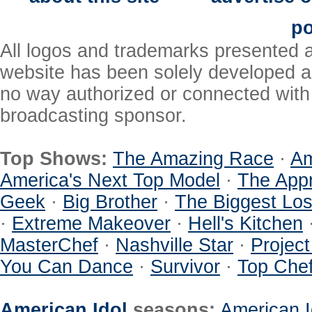
po
All logos and trademarks presented a
website has been solely developed a
no way authorized or connected with a
broadcasting sponsor.
Top Shows:
The Amazing Race
·
Am
America's Next Top Model
·
The Appr
Geek
·
Big Brother
·
The Biggest Los
·
Extreme Makeover
·
Hell's Kitchen
MasterChef
·
Nashville Star
·
Projec
You Can Dance
·
Survivor
·
Top Che
American Idol
seasons:
American I