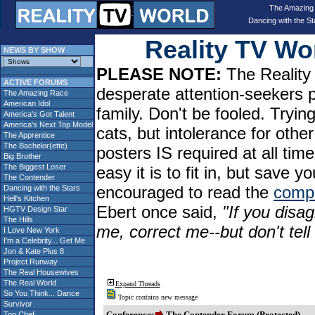
The Amazing
Dancing with the St
Reality TV W
NEWS BY SHOW
PLEASE NOTE:
The Reality 
ACTIVE FORUMS
desperate attention-seekers 
The Amazing Race
American Idol
family. Don't be fooled. Tryin
America's Got Talent
America's Next Top Model
cats, but intolerance for oth
The Apprentice
The Bachelor(ette)
posters IS required at all tim
Big Brother
The Biggest Loser
easy it is to fit in, but sav
The Contender
encouraged to read the
compl
Dancing with the Stars
Hell's Kitchen
Ebert once said,
"If you disa
HGTV Design Star
The Hills
me, correct me--but don't tel
I Love New York
I'm a Celebrity... Get Me
Jon & Kate Plus 8
Project Runway
The Real Housewives
The Real World
Expand Threads
So You Think... Dance
Topic contains new message
Survivor
Conferences
The Contender Forum (Protected)
Top Chef