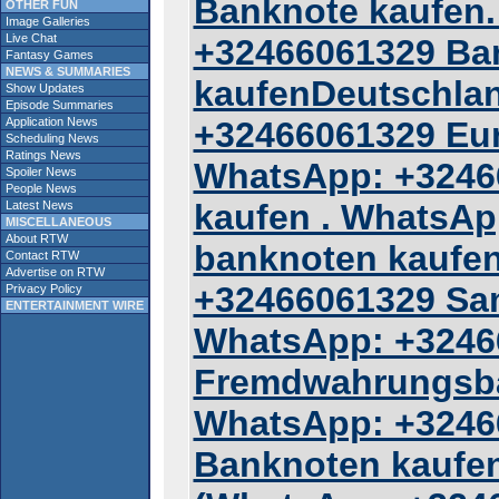
Banknote kaufen
OTHER FUN
Image Galleries
Live Chat
+32466061329 Ba
Fantasy Games
NEWS & SUMMARIES
kaufenDeutschla
Show Updates
Episode Summaries
Application News
+32466061329 Eur
Scheduling News
Ratings News
WhatsApp: +3246
Spoiler News
People News
kaufen . WhatsAp
Latest News
MISCELLANEOUS
About RTW
banknoten kaufen
Contact RTW
Advertise on RTW
+32466061329 Sam
Privacy Policy
ENTERTAINMENT WIRE
WhatsApp: +3246
Fremdwahrungsba
WhatsApp: +3246
Banknoten kaufen