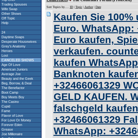
Trading Spouses
Sort Topics by.....
ID
|
Topic
|
Author
|
Date
Wife Swap
Kaufen Sie 100% u
Other Shows
Off Topic
Help
Euro. WhatsApp: 
24
Euro kaufen, Spie
Daytime Soaps
Desperate Housewives
Grey's Anatomy
verkaufen. counte
Heroes
Lost
kaufen WhatsApp
CANCELED SHOWS
Age Of Love
American Juniors
Banknoten kaufe
Average Joe
Beauty and the Geek
+32466061329 W
Beg, Borrow, & Deal
The Benefactor
Boot Camp
GELD KAUFEN. W
Boy Meets Boy
The Casino
falschgeld kaufe
Cupid
Fame
Flavor of Love
+32466061329 Fal
For Love Or Money
Forever Eden
WhatsApp: +3246
Grease
Joe Millionaire