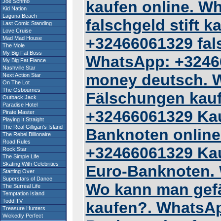
Joe Schmo
kaufen online. W
Kid Nation
Laguna Beach
falschgeld stift 
Last Comic Standing
Love Cruise
+32466061329 fals
Mad Mad House
The Mole
My Big Fat Boss
WhatsApp: +32466
My Big Fat Fiance
Nashville Star
money deutsch. 
Next Action Star
On The Lot
The Osbournes
Fälschungen kau
Outback Jack
Paradise Hotel
+32466061329 Kau
Pirate Master
Playing It Straight
The Real Gilligan's Island
Banknoten online
The Rebel Billionaire
Road Rules
+32466061329 Kau
Rock Star
The Simple Life
Skating With Celebrities
Euro-Banknoten.
Starting Over
Superstars of Dance
Wo kann man gefä
The Surreal Life
Temptation Island
Todd TV
kaufen?. WhatsA
Treasure Hunters
Wickedly Perfect