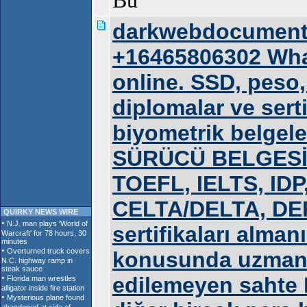
Bu
darkwebdocuments.n
+16465806302 What
online. SSD, peso,
diplomalar ve serti
biyometrik belgele
SÜRÜCÜ BELGESİ, 
TOEFL, IELTS, IDP
CELTA/DELTA, DE
QUIRKY NEWS WIRE
sertifikaları alma
konusunda uzmanl
edilemeyen sahte 