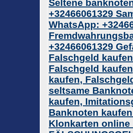
Seltene banknoten
+32466061329 Sam
WhatsApp: +3246
Fremdwahrungsba
+32466061329 Gef
Falschgeld kaufe
Falschgeld kaufen
kaufen, Falschgel
seltsame Banknote
kaufen, Imitations
Banknoten kaufen
Klonkarten onlin