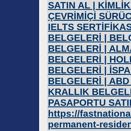
SATIN AL | KİMLİK
ÇEVRİMİÇİ SÜRÜC
IELTS SERTİFİKAS
BELGELERİ | BEL
BELGELERİ | ALM
BELGELERİ | HOL
BELGELERİ | İSP
BELGELERİ | ABD
KRALLIK BELGEL
PASAPORTU SATIN
https://fastnation
permanent-reside