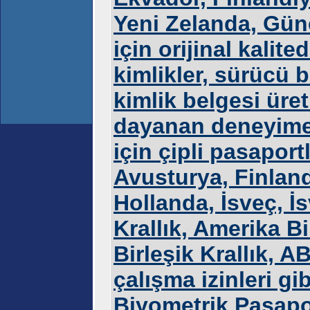
Yeni Zelanda, Güne
için orijinal kalite
kimlikler, sürücü b
kimlik belgesi ür
dayanan deneyime 
için çipli pasapor
Avusturya, Finlan
Hollanda, İsveç, İs
Krallık, Amerika Bi
Birleşik Krallık, AB
çalışma izinleri gib
Biyometrik Pasapor