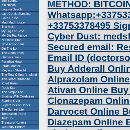
Joe Schmo
METHOD: BITCOIN
Kid Nation
Laguna Beach
Whatsapp:+337533
Last Comic Standing
Love Cruise
+33753378495 Sig
Mad Mad House
The Mole
My Big Fat Boss
Cyber Dust: meds
My Big Fat Fiance
Nashville Star
Secured email: R
Next Action Star
On The Lot
The Osbournes
Email ID (doctor
Outback Jack
Paradise Hotel
Buy Adderall Onli
Pirate Master
Playing It Straight
The Real Gilligan's Island
Alprazolam Onlin
The Rebel Billionaire
Road Rules
Ativan Online Buy
Rock Star
The Simple Life
Skating With Celebrities
Clonazepam Onlin
Starting Over
Superstars of Dance
Darvocet Online 
The Surreal Life
Temptation Island
Todd TV
Diazepam Online B
Treasure Hunters
Wickedly Perfect