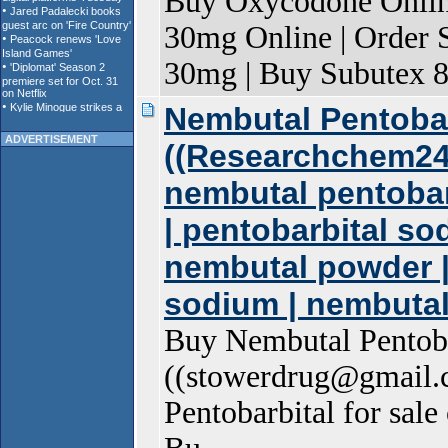
Buy Oxycodone Online
30mg Online | Order 
30mg | Buy Subutex 8
Nembutal Pentobarb
ADVERTISEMENT
((Researchchem24
nembutal pentobar
| pentobarbital so
nembutal powder |
sodium | nembutal 
Buy Nembutal Pentoba
((stowerdrug@gmai
Pentobarbital for sal