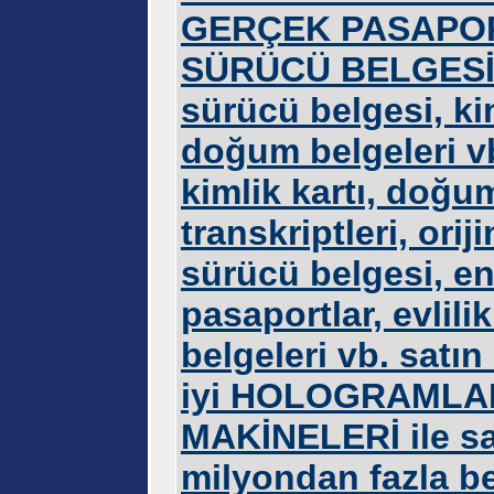
GERÇEK PASAPOR
SÜRÜCÜ BELGESİ, 
sürücü belgesi, kim
doğum belgeleri vb.
kimlik kartı, doğum
transkriptleri, orij
sürücü belgesi, en k
pasaportlar, evlil
belgeleri vb. satın
iyi HOLOGRAMLA
MAKİNELERİ ile sa
milyondan fazla be