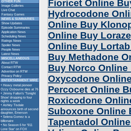
Fioricet Online B
OTHER FUN
Image Galleries
Live Chat
Hydrocodone Onl
Fantasy Games
NEWS & SUMMARIES
Online Buy Klono
Show Updates
Episode Summaries
Application News
Online Buy Loraz
Scheduling News
Ratings News
Online Buy Lortab
Spoiler News
People News
Buy Methadone Onl
Latest News
MISCELLANEOUS
About RTW
Buy Norco Online
Contact RTW
Advertise on RTW
Oxycodone Online
Privacy Policy
ENTERTAINMENT WIRE
Percocet Online B
Roxicodone Onlin
Suboxone Online 
Tapentadol Online