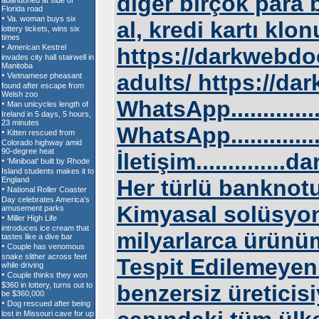
diğer birçok para b
al, kredi kartı klo
https://darkwebdo
adults/ https://da
WhatsApp............
WhatsApp............
İletişim..........
Her türlü banknot
Kimyasal solüsyon
milyarlarca ürün
Tespit Edilemeyen 
benzersiz üreticis