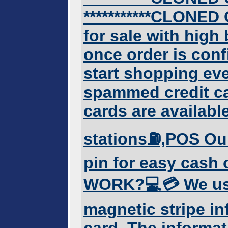
***********CLONED 
for sale with high
once order is con
start shopping ev
spammed credit ca
cards are availabl
stations⛽️,POS Ou
pin for easy cash
WORK?💻💳 We use 
magnetic stripe in