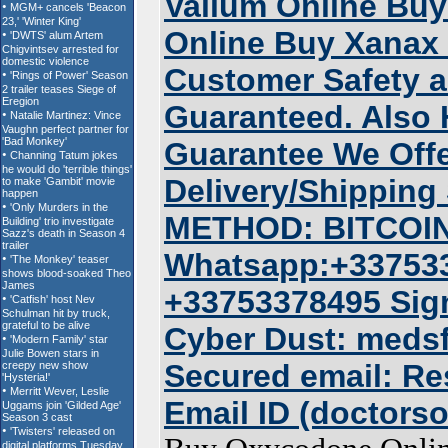
Valium Online Buy
Online Buy Xanax 
Customer Safety a
Guaranteed. Also
Guarantee We Off
Delivery/Shippi
METHOD: BITCOIN
Whatsapp:+337533
+33753378495 Sig
Cyber Dust: meds
Secured email: R
Email ID (doctor