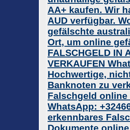
AA+ kaufen. Wir 
AUD verfügbar. W
gefälschte austral
Ort, um online gef
FALSCHGELD IN 
VERKAUFEN Whats
Hochwertige, nich
Banknoten zu verk
Falschgeld online
WhatsApp: +32466
erkennbares Falsc
Dokumente online