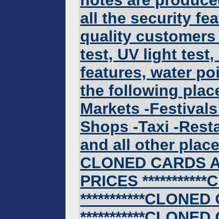
notes are produce
all the security fe
quality customers
test, UV light tes
features, water po
the following plac
Markets -Festivals
Shops -Taxi -Rest
and all other plac
CLONED CARDS A
PRICES **********
***********CLONED 
***********CLONED 