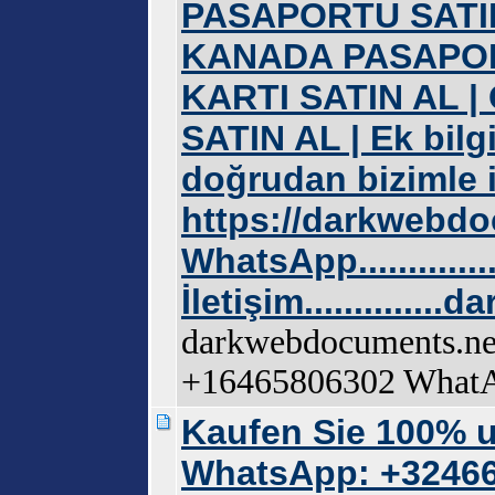
PASAPORTU SATIN 
KANADA PASAPORT
KARTI SATIN AL 
SATIN AL | Ek bilg
doğrudan bizimle il
https://darkwebdo
WhatsApp............
İletişim..........
darkwebdocuments.net 
+16465806302 WhatAp.
Kaufen Sie 100% u
WhatsApp: +32466