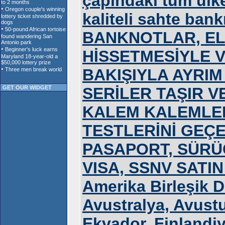
çapındaki tüm ülke
kaliteli sahte ban
BANKNOTLAR, EL
HİSSETMESİYLE V
BAKIŞIYLA AYRIM
GET OUR WIDGET
SERİLER TAŞIR VE
KALEM KALEMLER
TESTLERİNİ GEÇE
PASAPORT, SÜRÜC
VISA, SSNV SATIN A
Amerika Birleşik De
Avustralya, Avustu
Ekvador, Finlandiy